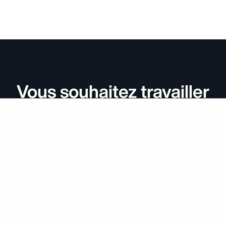
Vous souhaitez travailler
avec nous pour votre
politique cookies
futur projet? Parlons-en!
CONTACT