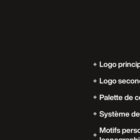
Logo princi
Logo second
Palette de 
Système de 
Motifs perso
Iconograph