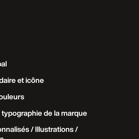
pal
aire et icône
couleurs
typographie de la marque
nnalisés / Illustrations /
ie