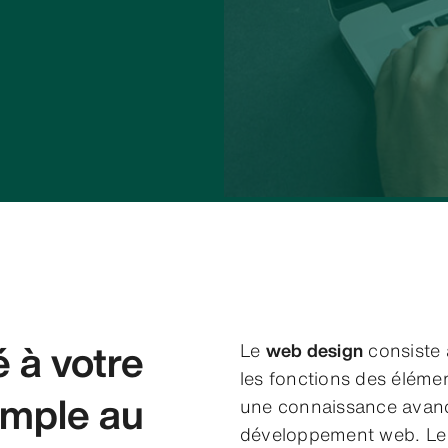
Le
web design
consiste à
 à votre
les fonctions des éléme
imple au
une connaissance avancé
développement web. Le 