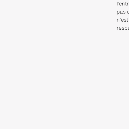
l’ent
pas u
n’es
respe