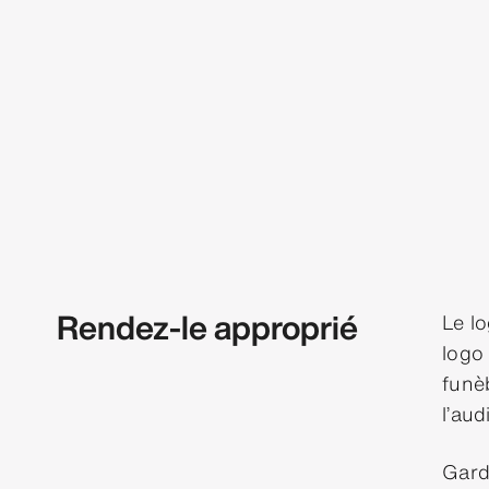
Rendez-le approprié
Le l
logo
funèb
l’aud
Garde