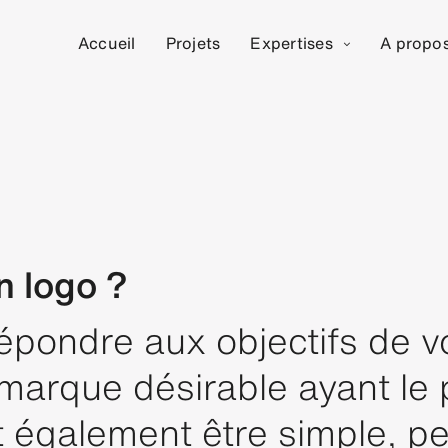
Accueil
Projets
Expertises
A propo
n logo ?
épondre aux objectifs de v
arque désirable ayant le p
t également être simple, pe