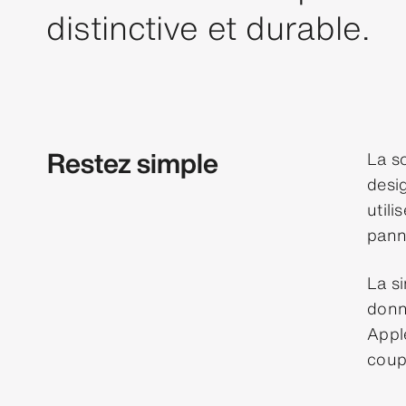
distinctive et durable.
Restez simple
La so
desi
util
pann
La si
donn
Apple
coup 